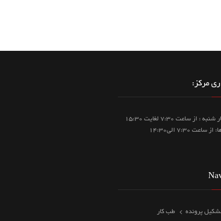
ی مرکز:
شنبه تا چهار شنبه : از ساعت 7:30 لغایت 15:30
ساعت 7:30 الی14:30
Nav
شکیل پرونده
طب کار